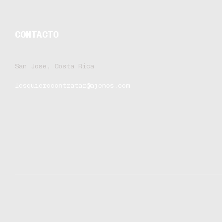
CONTACTO
San Jose, Costa Rica
losquierocontratar@ajenos.com