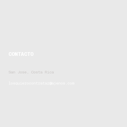
CONTACTO
San Jose, Costa Rica
losquierocontratar@ajenos.com