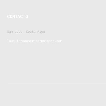
CONTACTO
San Jose, Costa Rica
losquierocontratar@ajenos.com