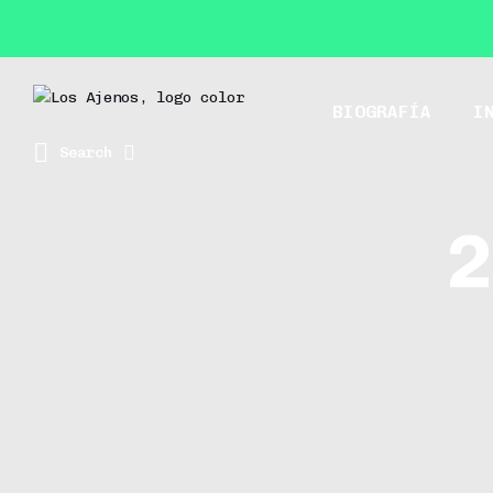
BIOGRAFÍA
I
Search
2